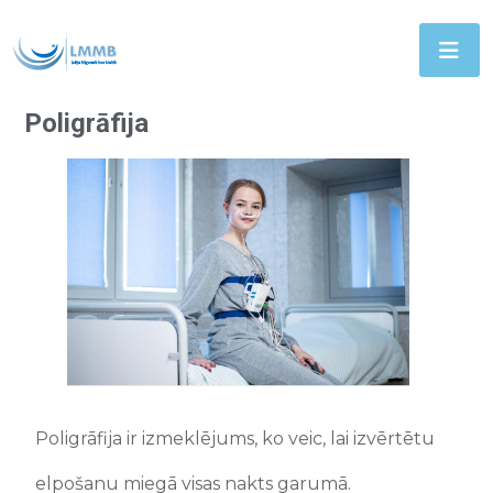
Poligrāfija
Poligrāfija ir izmeklējums, ko veic, lai izvērtētu
elpošanu miegā visas nakts garumā.