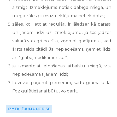
aizmigt. Izmeklējums notiek dabīgā miegā, un
miega zāles pirms izmeklējuma netiek dotas;
zāles, ko lietojat regulāri, ir jāiedzer kā parasti
un jāņem līdzi uz izmeklējumu, ja tās jādzer
vakarā vai agri no rīta, izņemot gadījumus, kad
ārsts teicis citādi. Ja nepieciešams, ņemiet līdzi
arī “glābējmedikamentus”;
ja izmantojat elpošanas atbalstu miegā, viss
nepieciešamais jāņem līdzi;
līdzi var paņemt, piemēram, kādu grāmatu, lai
līdz gulētiešanai būtu, ko darīt.
IZMEKLĒJUMA NORISE