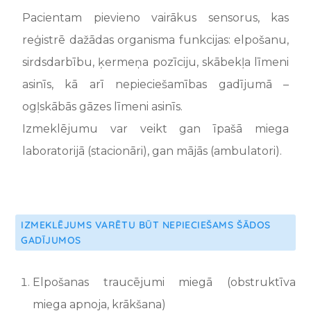
Pacientam pievieno vairākus sensorus, kas
reģistrē dažādas organisma funkcijas: elpošanu,
sirdsdarbību, ķermeņa pozīciju, skābekļa līmeni
asinīs, kā arī nepieciešamības gadījumā –
ogļskābās gāzes līmeni asinīs.
Izmeklējumu var veikt gan īpašā miega
laboratorijā (stacionāri), gan mājās (ambulatori).
IZMEKLĒJUMS VARĒTU BŪT NEPIECIEŠAMS ŠĀDOS
GADĪJUMOS
Elpošanas traucējumi miegā (obstruktīva
miega apnoja, krākšana)