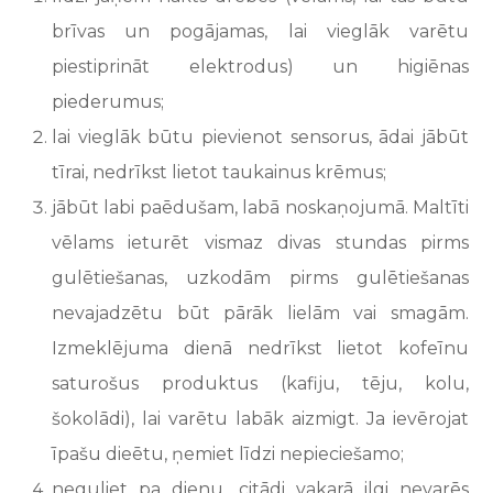
brīvas un pogājamas, lai vieglāk varētu
piestiprināt elektrodus) un higiēnas
piederumus;
lai vieglāk būtu pievienot sensorus, ādai jābūt
tīrai, nedrīkst lietot taukainus krēmus;
jābūt labi paēdušam, labā noskaņojumā. Maltīti
vēlams ieturēt vismaz divas stundas pirms
gulētiešanas, uzkodām pirms gulētiešanas
nevajadzētu būt pārāk lielām vai smagām.
Izmeklējuma dienā nedrīkst lietot kofeīnu
saturošus produktus (kafiju, tēju, kolu,
šokolādi), lai varētu labāk aizmigt. Ja ievērojat
īpašu dieētu, ņemiet līdzi nepieciešamo;
neguliet pa dienu, citādi vakarā ilgi nevarēs