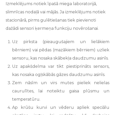
Izmeklējums notiek īpašā miega laboratorijā,
slimnīcas nodaļā vai mājās. Ja izmeklējums notiek
stacionārā, pirms gulētiešanas tiek pievienoti
dažādi sensori ķermeņa funkciju novērošanai.
Uz pirksta (pieaugušajiem un lielākiem
bērniem) vai pēdas (mazākiem bērniem) uzliek
sensoru, kas nosaka skābekļa daudzumu asinīs.
Uz apakšdelma var tikt piestiprināts sensors,
kas nosaka ogļskābās gāzes daudzumu asinīs.
Zem nāsīm un virs mutes pieliek nelielas
caurulītes, lai noteiktu gaisa plūsmu un
temperatūru.
Ap krūšu kurvi un vēderu apliek speciālu