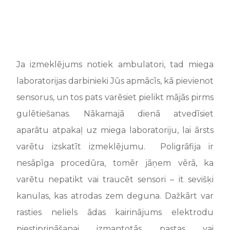
Ja izmeklējums notiek ambulatori, tad miega
laboratorijas darbinieki Jūs apmācīs, kā pievienot
sensorus, un tos pats varēsiet pielikt mājās pirms
gulētiešanas. Nākamajā dienā atvedīsiet
aparātu atpakaļ uz miega laboratoriju, lai ārsts
varētu izskatīt izmeklējumu.
Poligrāfija ir
nesāpīga procedūra, tomēr jāņem vērā, ka
varētu nepatikt vai traucēt sensori – it sevišķi
kanulas, kas atrodas zem deguna. Dažkārt var
rasties neliels ādas kairinājums elektrodu
piestiprināšanai izmantotās pastas vai