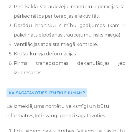
Pēc
kakla vai
aukslēju mandeļu operācijas
, lai
pārliecinātos par terapijas efektivitāti.
Dažādu hronisku slimību gadījumos (kam ir
palielināts elpošanas traucējumu risks miegā).
Ventilācijas atbalsta miegā kontrole.
Krūšu kurvja deformācijas.
Pirms
traheostomas
dekanulācijas jeb
izņemšanas.
KĀ SAGATAVOTIES IZMEKLĒJUMAM?
Lai izmeklējums noritētu veiksmīgi un būtu
informatīvs, ļoti svarīgi pareizi sagatavoties:
līdzi jāņem nakts drēbes (vēlams, lai tās būtu