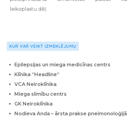
leikoplastu dēļ.
KUR VAR VEIKT IZMEKLĒJUMU
Epilepsijas un miega medicīnas centrs
Klīnika “Headline”
VCA Neiroklīnika
Miega slimību centrs
GK Neiroklīnika
Nodieva Anda – ārsta prakse pneimonoloģijā