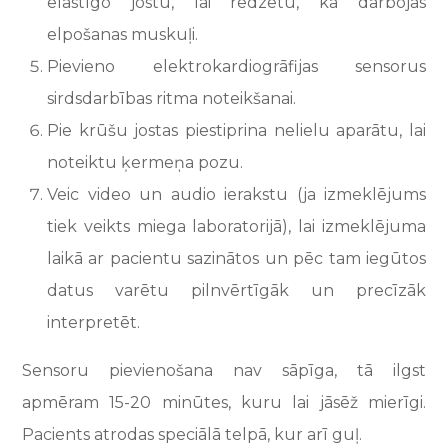
elastīgo jostu, lai redzētu, kā darbojas
elpošanas muskuļi.
Pievieno elektrokardiogrāfijas sensorus
sirdsdarbības ritma noteikšanai.
Pie krūšu jostas piestiprina nelielu aparātu, lai
noteiktu ķermeņa pozu.
Veic video un audio ierakstu (ja izmeklējums
tiek veikts miega laboratorijā), lai izmeklējuma
laikā ar pacientu sazinātos un pēc tam iegūtos
datus varētu pilnvērtīgāk un precīzāk
interpretēt.
Sensoru pievienošana nav sāpīga, tā ilgst
apmēram 15-20 minūtes, kuru lai jāsēž mierīgi.
Pacients atrodas speciālā telpā, kur arī guļ.