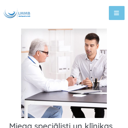
Miega speciālisti un klīnikas