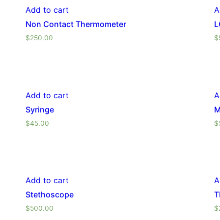
Add to cart
A
Non Contact Thermometer
L
$
250.00
$
Add to cart
A
Syringe
M
$
45.00
$
Add to cart
A
Stethoscope
T
$
500.00
$