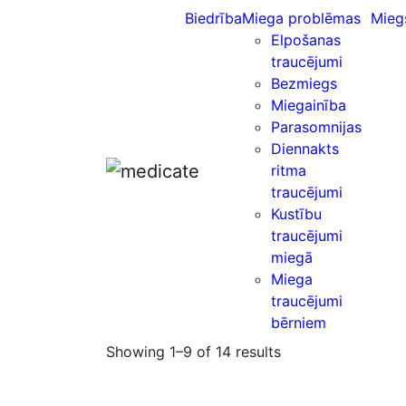
Biedrība
Miega problēmas
Mieg
Elpošanas
traucējumi
Bezmiegs
Miegainība
Parasomnijas
Diennakts
ritma
traucējumi
Kustību
traucējumi
miegā
Miega
traucējumi
bērniem
Showing 1–9 of 14 results