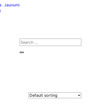
a
Jaunumi
i
Search
for:
Search