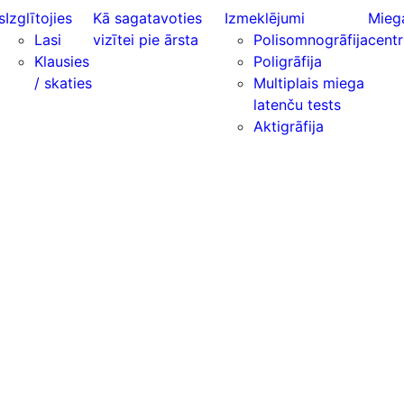
s
Izglītojies
Kā sagatavoties
Izmeklējumi
Mieg
Lasi
vizītei pie ārsta
Polisomnogrāfija
centr
Klausies
Poligrāfija
/ skaties
Multiplais miega
latenču tests
Aktigrāfija