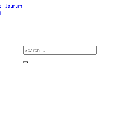
a
Jaunumi
i
Search
for:
Search