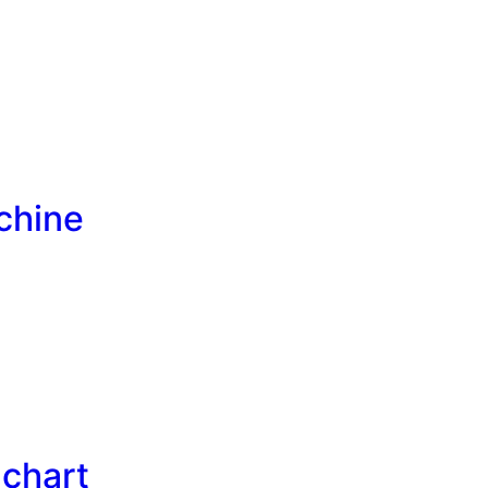
chine
 chart