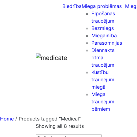
Biedrība
Miega problēmas
Mieg
Elpošanas
traucējumi
Bezmiegs
Miegainība
Parasomnijas
Diennakts
ritma
traucējumi
Kustību
traucējumi
miegā
Miega
traucējumi
bērniem
Home
/ Products tagged “Medical”
Showing all 8 results