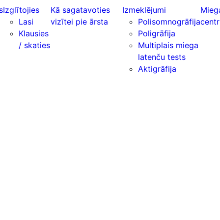
s
Izglītojies
Kā sagatavoties
Izmeklējumi
Mieg
Lasi
vizītei pie ārsta
Polisomnogrāfija
centr
Klausies
Poligrāfija
/ skaties
Multiplais miega
latenču tests
Aktigrāfija